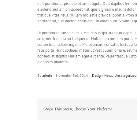
quis porttitor turpis odio sit amet ligula. Duis dapibus ferm
eleifend, nulla nibh laoreet nisl, quis dignissim mauris dolor 
tristique vitae risus. Nullam molestie gravida lobortis. Proin ut
porttitor mi, quis auctor lectus arcu sit amet nunc. Vivamus g
Ut porttitor euismod cursus. Mauris suscipit, turpis ut dapibus
arcu, nec fringilla orci aliquet ut. Nullam eu pretium puru
consectetur adipiscing elit. Morbi ornare convallis lectus a f
felis porta. Nunc sodales, metus ut vestibulum ornare, est ma
consequat sagittis. Nullam eget elit ante. Pellentesque jus
dignissim pharetra.
By
admin
|
November 3rd, 2014
|
Design
,
News
,
Uncategorized
Share This Story, Choose Your Platform!