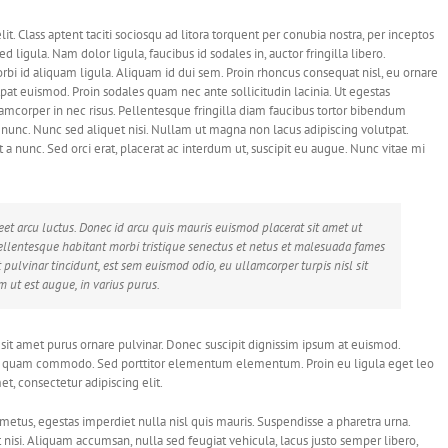
lit. Class aptent taciti sociosqu ad litora torquent per conubia nostra, per inceptos
 ligula. Nam dolor ligula, faucibus id sodales in, auctor fringilla libero.
bi id aliquam ligula. Aliquam id dui sem. Proin rhoncus consequat nisl, eu ornare
pat euismod. Proin sodales quam nec ante sollicitudin lacinia. Ut egestas
amcorper in nec risus. Pellentesque fringilla diam faucibus tortor bibendum
u nunc. Nunc sed aliquet nisi. Nullam ut magna non lacus adipiscing volutpat.
a nunc. Sed orci erat, placerat ac interdum ut, suscipit eu augue. Nunc vitae mi
eet arcu luctus. Donec id arcu quis mauris euismod placerat sit amet ut
ellentesque habitant morbi tristique senectus et netus et malesuada fames
 pulvinar tincidunt, est sem euismod odio, eu ullamcorper turpis nisl sit
m ut est augue, in varius purus.
sit amet purus ornare pulvinar. Donec suscipit dignissim ipsum at euismod.
la quam commodo. Sed porttitor elementum elementum. Proin eu ligula eget leo
t, consectetur adipiscing elit.
metus, egestas imperdiet nulla nisl quis mauris. Suspendisse a pharetra urna.
nisi. Aliquam accumsan, nulla sed feugiat vehicula, lacus justo semper libero,