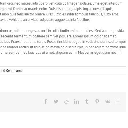
entum orci, nec malesuada libero vehicula ut. Integer sodales, urna eget interdum
eget mi. Donec at mauris enim. Duis nisi tellus, adipiscing a convallis quis,
 nibh quis felis auctor ornare. Cras ultricies, nibh at mollis faucibus, justo eros
ravida vehicula arcu, vitae vulputate augue lacinia faucibus.
 rhoncus, odio erat egestas orci, in sollicitudin enim erat id est. Sed auctor gravida
s. Maecenas fermentum posuere sem vel posuere. Lorem ipsum dolor sit amet,
aucibus. Praesent et urna turpis. Fusce tincidunt augue in velit tincidunt sed tempor
gna laoreet lectus, ut adipiscing massa odio sed turpis. In nec lorem porttitor urna
to urna, semper nec faucibus sit amet, aliquam at mi. Maecenas eget diam nec mi
|
0 Comments
Facebook
Twitter
Reddit
LinkedIn
Tumblr
Pinterest
Vk
Ema