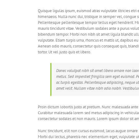
Quisque ligulas ipsum, euismod atras vulputate iltricies etri e
himenaeos. Nulla nunc dui, tristique in semper vel, congue sed
Pellentesque pellentesque tempor tellus eget hendrerit. Mor
mauris tincidunt vitae. Vestibulum sodales ante a purus volut
bibendum tempor. Morbi non nibh sit amet ligula blandit ull
vulputate. Etiam turpis urna, rhoncus et mattis ut, dapibus e
Aenean odio mauris, consectetur quis consequat quis, blandit 
tortor. Ut vel justo quis et libero.
Donec volutpat nibh sit amet libero ornare non laor
metus. Sed imperdiet fringilla sem eget euismod. P
ac turpis egestas. Pellentesque adipiscing, neque ut
amet velit. Nullam vitae nibh odio noibh. Vestibulu
Proin dictum lobortis justo at pretium. Nunc malesuada ante 
Curabitur malesuada lorem sed metus adipiscing in vehicu
consectetur sodales et non mauris. Lorem ipsum dolor sit ame
Nunc tincidunt, elit non cursus euismod, lacus augue ornare 
Morbi dui lectus, pharetra nec elementum eget, vulputate ut 