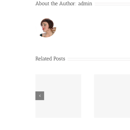
About the Author:
admin
Related Posts
x
x
Nullam Ege