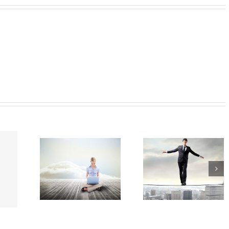
Fusce Tincidunt
Malesuada Fames 
t Elit Ante
Augue