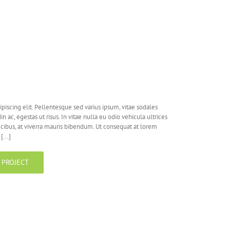
piscing elit. Pellentesque sed varius ipsum, vitae sodales
din ac, egestas ut risus. In vitae nulla eu odio vehicula ultrices
aucibus, at viverra mauris bibendum. Ut consequat at lorem
...]
 PROJECT