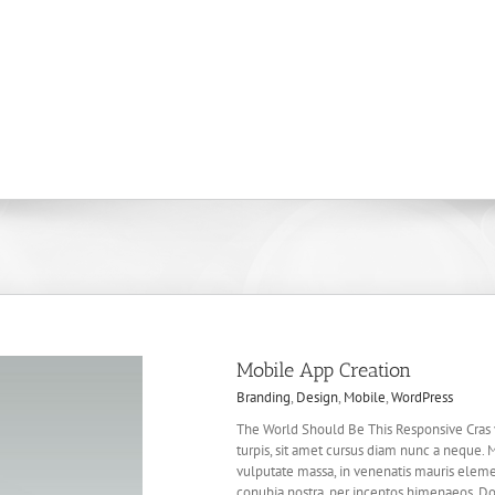
Mobile App Creation
Branding
,
Design
,
Mobile
,
WordPress
The World Should Be This Responsive Cras vo
turpis, sit amet cursus diam nunc a neque.
vulputate massa, in venenatis mauris elemen
conubia nostra, per inceptos himenaeos. Done