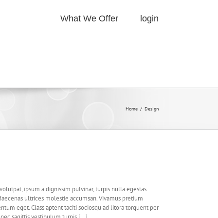
What We Offer
login
Home
/
Design
lutpat, ipsum a dignissim pulvinar, turpis nulla egestas
 Maecenas ultrices molestie accumsan. Vivamus pretium
tum eget. Class aptent taciti sociosqu ad litora torquent per
c sagittis vestibulum turpis [...]