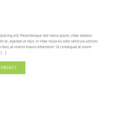
piscing elit. Pellentesque sed varius ipsum, vitae sodales
din ac, egestas ut risus. In vitae nulla eu odio vehicula ultrices
aucibus, at viverra mauris bibendum. Ut consequat at lorem
...]
 PROJECT