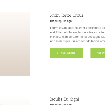
Proin Tortor Orcus
Branding
,
Design
Lorem ipsum dolor sit amet, consectetur adi
erat. Etiam elit lorem, lacinia vitae sollicitu
in in ipsum. In porttitor lectus vel augue f
non scelerisque. Cras commodo lacinia orci [
LEARN MORE
VIEW
Iaculis Eu Gigni
Branding
,
Design