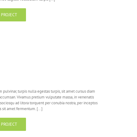
 PROJECT
m pulvinar, turpis nulla egestas turpis, sit amet cursus diam
accumsan. Vivamus pretium vulputate massa, in venenatis
sociosqu ad litora torquent per conubia nostra, per inceptos
 sit amet fermentum. [...]
 PROJECT